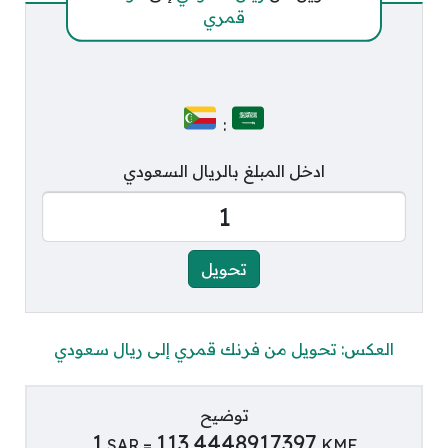
قمري
:
ادخل المبلغ بالريال السعودي
العكس: تحويل من فرنك قمري إلى ريال سعودي
توضيح
1
113.4448917397
SAR =
KMF