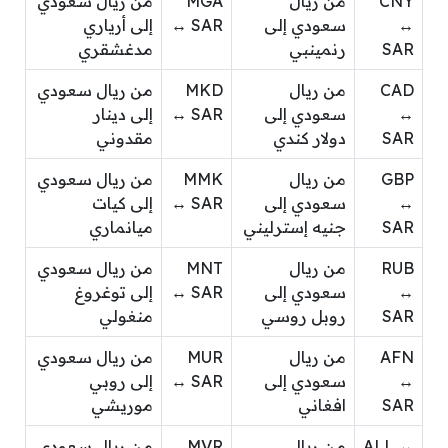
CNY
من ريال
MGA
من ريال سعودي
↔
سعودي إلى
↔ SAR
إلى أرياري
SAR
رنمينبي
مدغشقري
CAD
من ريال
MKD
من ريال سعودي
↔
سعودي إلى
↔ SAR
إلى دينار
SAR
دولار كندي
مقدوني
GBP
من ريال
MMK
من ريال سعودي
↔
سعودي إلى
↔ SAR
إلى كيات
SAR
جنيه إسترليني
ميانماري
RUB
من ريال
MNT
من ريال سعودي
↔
سعودي إلى
↔ SAR
إلى توغروغ
SAR
روبل روسي
منغولي
AFN
من ريال
MUR
من ريال سعودي
↔
سعودي إلى
↔ SAR
إلى روبي
SAR
افغاني
موريشي
ALL ↔
من ريال
MVR
من ريال سعودي