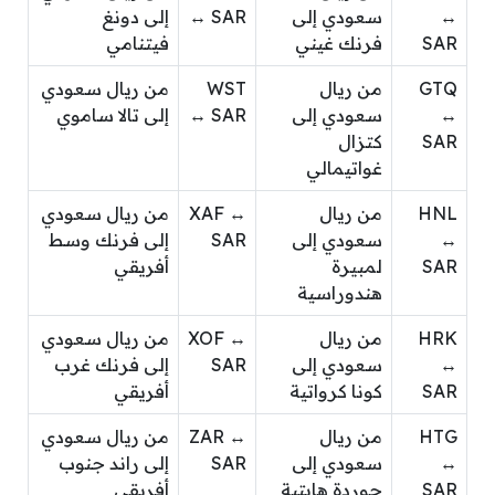
↔
سعودي إلى
↔ SAR
إلى دونغ
SAR
فرنك غيني
فيتنامي
GTQ
من ريال
WST
من ريال سعودي
↔
سعودي إلى
↔ SAR
إلى تالا ساموي
SAR
كتزال
غواتيمالي
HNL
من ريال
XAF ↔
من ريال سعودي
↔
سعودي إلى
SAR
إلى فرنك وسط
SAR
لمبيرة
أفريقي
هندوراسية
HRK
من ريال
XOF ↔
من ريال سعودي
↔
سعودي إلى
SAR
إلى فرنك غرب
SAR
كونا كرواتية
أفريقي
HTG
من ريال
ZAR ↔
من ريال سعودي
↔
سعودي إلى
SAR
إلى راند جنوب
SAR
جوردة هايتية
أفريقي