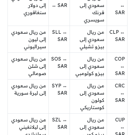
↔
سعودي إلى
↔ SAR
إلى دولار
SAR
فرنك
سنغافوري
سويسري
CLP ↔
من ريال
SLL ↔
من ريال سعودي
SAR
سعودي إلى
SAR
إلى ليون
بيزو تشيلي
سيراليوني
COP
من ريال
SOS ↔
من ريال سعودي
↔
سعودي إلى
SAR
إلى شلن
SAR
بيزو كولومبي
صومالي
CRC
من ريال
SYP ↔
من ريال سعودي
↔
سعودي إلى
SAR
إلى ليرة سورية
SAR
كولون
كوستاريكي
CUP
من ريال
SZL ↔
من ريال سعودي
↔
سعودي إلى
SAR
إلى ليلانغيني
SAR
بيزو كوبي
سوازيلندي