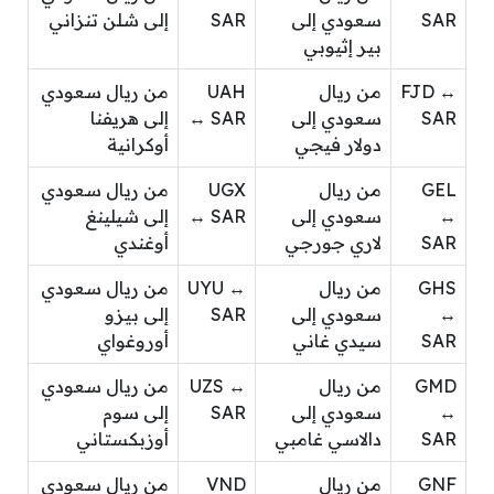
SAR
سعودي إلى
SAR
إلى شلن تنزاني
بير إثيوبي
FJD ↔
من ريال
UAH
من ريال سعودي
SAR
سعودي إلى
↔ SAR
إلى هريفنا
دولار فيجي
أوكرانية
GEL
من ريال
UGX
من ريال سعودي
↔
سعودي إلى
↔ SAR
إلى شيلينغ
SAR
لاري جورجي
أوغندي
GHS
من ريال
UYU ↔
من ريال سعودي
↔
سعودي إلى
SAR
إلى بيزو
SAR
سيدي غاني
أوروغواي
GMD
من ريال
UZS ↔
من ريال سعودي
↔
سعودي إلى
SAR
إلى سوم
SAR
دالاسي غامبي
أوزبكستاني
GNF
من ريال
VND
من ريال سعودي