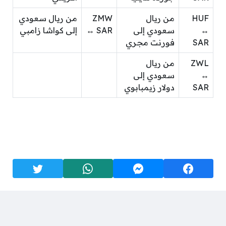
HUF
من ريال
ZMW
من ريال سعودي
↔
سعودي إلى
↔ SAR
إلى كواشا زامبي
SAR
فورنت مجري
ZWL
من ريال
↔
سعودي إلى
SAR
دولار زيمبابوي