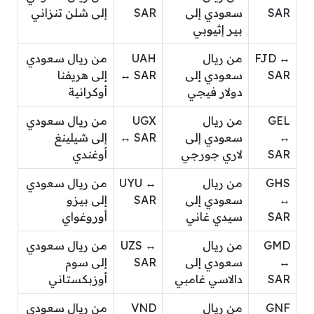
SAR
سعودي إلى
SAR
إلى شلن تنزاني
بير إثيوبي
FJD ↔
من ريال
UAH
من ريال سعودي
SAR
سعودي إلى
↔ SAR
إلى هريفنا
دولار فيجي
أوكرانية
GEL
من ريال
UGX
من ريال سعودي
↔
سعودي إلى
↔ SAR
إلى شيلينغ
SAR
لاري جورجي
أوغندي
GHS
من ريال
UYU ↔
من ريال سعودي
↔
سعودي إلى
SAR
إلى بيزو
SAR
سيدي غاني
أوروغواي
GMD
من ريال
UZS ↔
من ريال سعودي
↔
سعودي إلى
SAR
إلى سوم
SAR
دالاسي غامبي
أوزبكستاني
GNF
من ريال
VND
من ريال سعودي