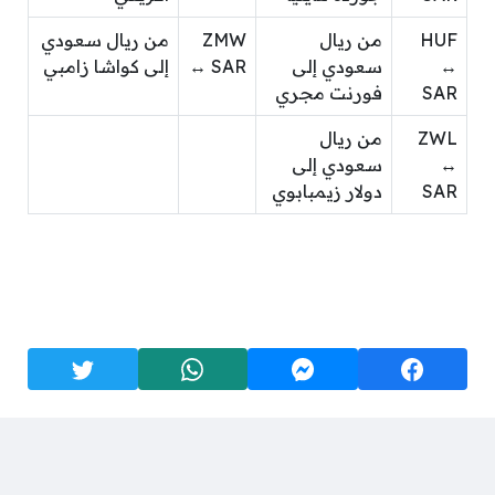
HUF
من ريال
ZMW
من ريال سعودي
↔
سعودي إلى
↔ SAR
إلى كواشا زامبي
SAR
فورنت مجري
ZWL
من ريال
↔
سعودي إلى
SAR
دولار زيمبابوي