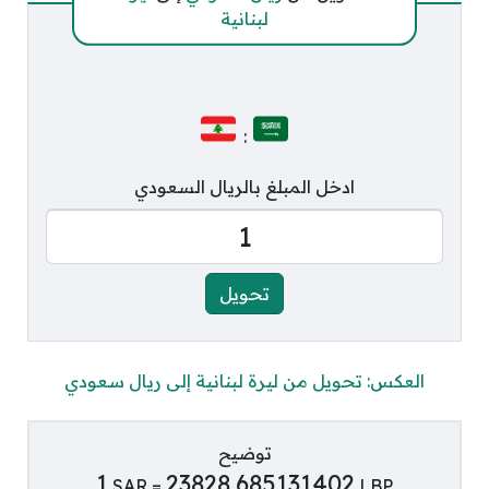
لبنانية
:
ادخل المبلغ بالريال السعودي
العكس: تحويل من ليرة لبنانية إلى ريال سعودي
توضيح
1
23828.685131402
SAR =
LBP