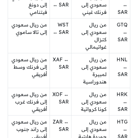
↔
سعودي إلى
↔ SAR
إلى دونغ
SAR
فرنك غيني
فيتنامي
GTQ
من ريال
WST
من ريال سعودي
↔
سعودي إلى
↔ SAR
إلى تالا ساموي
SAR
كتزال
غواتيمالي
HNL
من ريال
XAF ↔
من ريال سعودي
↔
سعودي إلى
SAR
إلى فرنك وسط
SAR
لمبيرة
أفريقي
هندوراسية
HRK
من ريال
XOF ↔
من ريال سعودي
↔
سعودي إلى
SAR
إلى فرنك غرب
SAR
كونا كرواتية
أفريقي
HTG
من ريال
ZAR ↔
من ريال سعودي
↔
سعودي إلى
SAR
إلى راند جنوب
SAR
جوردة هايتية
أفريقي