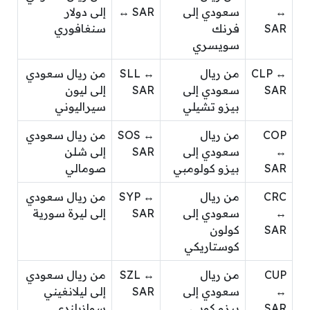
↔
سعودي إلى
↔ SAR
إلى دولار
SAR
فرنك
سنغافوري
سويسري
CLP ↔
من ريال
SLL ↔
من ريال سعودي
SAR
سعودي إلى
SAR
إلى ليون
بيزو تشيلي
سيراليوني
COP
من ريال
SOS ↔
من ريال سعودي
↔
سعودي إلى
SAR
إلى شلن
SAR
بيزو كولومبي
صومالي
CRC
من ريال
SYP ↔
من ريال سعودي
↔
سعودي إلى
SAR
إلى ليرة سورية
SAR
كولون
كوستاريكي
CUP
من ريال
SZL ↔
من ريال سعودي
↔
سعودي إلى
SAR
إلى ليلانغيني
SAR
بيزو كوبي
سوازيلندي