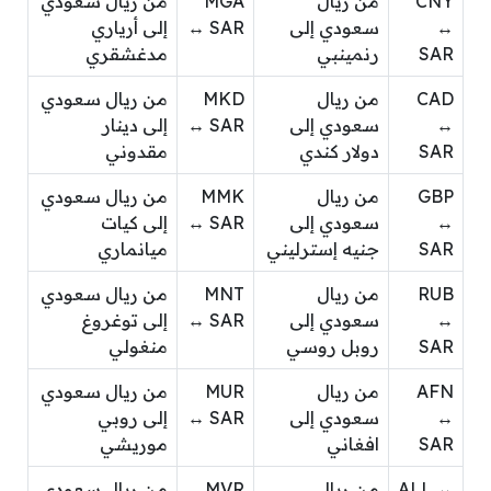
CNY
من ريال
MGA
من ريال سعودي
↔
سعودي إلى
↔ SAR
إلى أرياري
SAR
رنمينبي
مدغشقري
CAD
من ريال
MKD
من ريال سعودي
↔
سعودي إلى
↔ SAR
إلى دينار
SAR
دولار كندي
مقدوني
GBP
من ريال
MMK
من ريال سعودي
↔
سعودي إلى
↔ SAR
إلى كيات
SAR
جنيه إسترليني
ميانماري
RUB
من ريال
MNT
من ريال سعودي
↔
سعودي إلى
↔ SAR
إلى توغروغ
SAR
روبل روسي
منغولي
AFN
من ريال
MUR
من ريال سعودي
↔
سعودي إلى
↔ SAR
إلى روبي
SAR
افغاني
موريشي
ALL ↔
من ريال
MVR
من ريال سعودي