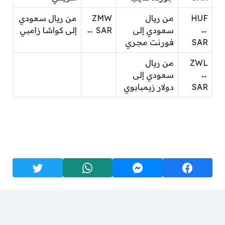
HUF
من ريال
ZMW
من ريال سعودي
↔
سعودي إلى
↔ SAR
إلى كواشا زامبي
SAR
فورنت مجري
ZWL
من ريال
↔
سعودي إلى
SAR
دولار زيمبابوي