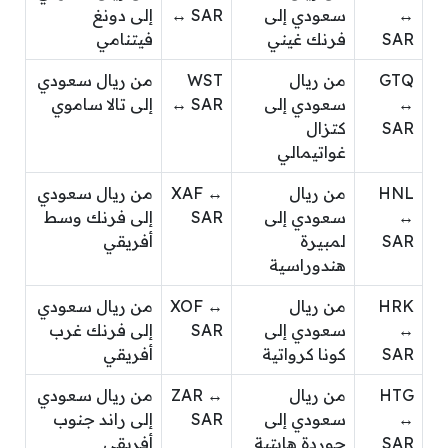
↔
سعودي إلى
↔ SAR
إلى دونغ
SAR
فرنك غيني
فيتنامي
GTQ
من ريال
WST
من ريال سعودي
↔
سعودي إلى
↔ SAR
إلى تالا ساموي
SAR
كتزال
غواتيمالي
HNL
من ريال
XAF ↔
من ريال سعودي
↔
سعودي إلى
SAR
إلى فرنك وسط
SAR
لمبيرة
أفريقي
هندوراسية
HRK
من ريال
XOF ↔
من ريال سعودي
↔
سعودي إلى
SAR
إلى فرنك غرب
SAR
كونا كرواتية
أفريقي
HTG
من ريال
ZAR ↔
من ريال سعودي
↔
سعودي إلى
SAR
إلى راند جنوب
SAR
جوردة هايتية
أفريقي