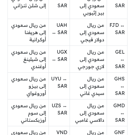
SAR
سعودي إلى
SAR
إلى شلن تنزاني
بير إثيوبي
FJD ↔
من ريال
UAH
من ريال سعودي
SAR
سعودي إلى
↔ SAR
إلى هريفنا
دولار فيجي
أوكرانية
GEL
من ريال
UGX
من ريال سعودي
↔
سعودي إلى
↔ SAR
إلى شيلينغ
SAR
لاري جورجي
أوغندي
GHS
من ريال
UYU ↔
من ريال سعودي
↔
سعودي إلى
SAR
إلى بيزو
SAR
سيدي غاني
أوروغواي
GMD
من ريال
UZS ↔
من ريال سعودي
↔
سعودي إلى
SAR
إلى سوم
SAR
دالاسي غامبي
أوزبكستاني
GNF
من ريال
VND
من ريال سعودي