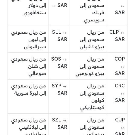
↔
سعودي إلى
↔ SAR
إلى دولار
SAR
فرنك
سنغافوري
سويسري
CLP ↔
من ريال
SLL ↔
من ريال سعودي
SAR
سعودي إلى
SAR
إلى ليون
بيزو تشيلي
سيراليوني
COP
من ريال
SOS ↔
من ريال سعودي
↔
سعودي إلى
SAR
إلى شلن
SAR
بيزو كولومبي
صومالي
CRC
من ريال
SYP ↔
من ريال سعودي
↔
سعودي إلى
SAR
إلى ليرة سورية
SAR
كولون
كوستاريكي
CUP
من ريال
SZL ↔
من ريال سعودي
↔
سعودي إلى
SAR
إلى ليلانغيني
SAR
بيزو كوبي
سوازيلندي