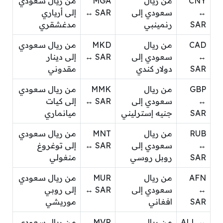
CNY
من ريال
MGA
من ريال سعودي
↔
سعودي إلى
↔ SAR
إلى أرياري
SAR
رنمينبي
مدغشقري
CAD
من ريال
MKD
من ريال سعودي
↔
سعودي إلى
↔ SAR
إلى دينار
SAR
دولار كندي
مقدوني
GBP
من ريال
MMK
من ريال سعودي
↔
سعودي إلى
↔ SAR
إلى كيات
SAR
جنيه إسترليني
ميانماري
RUB
من ريال
MNT
من ريال سعودي
↔
سعودي إلى
↔ SAR
إلى توغروغ
SAR
روبل روسي
منغولي
AFN
من ريال
MUR
من ريال سعودي
↔
سعودي إلى
↔ SAR
إلى روبي
SAR
افغاني
موريشي
ALL ↔
من ريال
MVR
من ريال سعودي