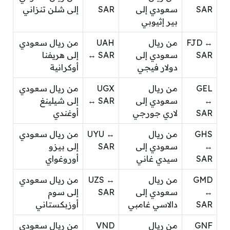
SAR
سعودي إلى
SAR
إلى شلن تنزاني
بير إثيوبي
FJD ↔
من ريال
UAH
من ريال سعودي
SAR
سعودي إلى
↔ SAR
إلى هريفنا
دولار فيجي
أوكرانية
GEL
من ريال
UGX
من ريال سعودي
↔
سعودي إلى
↔ SAR
إلى شيلينغ
SAR
لاري جورجي
أوغندي
GHS
من ريال
UYU ↔
من ريال سعودي
↔
سعودي إلى
SAR
إلى بيزو
SAR
سيدي غاني
أوروغواي
GMD
من ريال
UZS ↔
من ريال سعودي
↔
سعودي إلى
SAR
إلى سوم
SAR
دالاسي غامبي
أوزبكستاني
GNF
من ريال
VND
من ريال سعودي