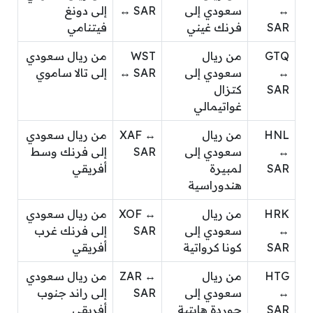
↔
سعودي إلى
↔ SAR
إلى دونغ
SAR
فرنك غيني
فيتنامي
GTQ
من ريال
WST
من ريال سعودي
↔
سعودي إلى
↔ SAR
إلى تالا ساموي
SAR
كتزال
غواتيمالي
HNL
من ريال
XAF ↔
من ريال سعودي
↔
سعودي إلى
SAR
إلى فرنك وسط
SAR
لمبيرة
أفريقي
هندوراسية
HRK
من ريال
XOF ↔
من ريال سعودي
↔
سعودي إلى
SAR
إلى فرنك غرب
SAR
كونا كرواتية
أفريقي
HTG
من ريال
ZAR ↔
من ريال سعودي
↔
سعودي إلى
SAR
إلى راند جنوب
SAR
جوردة هايتية
أفريقي