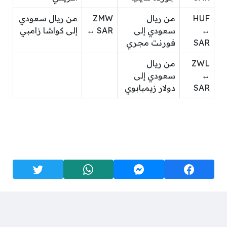
HUF
من ريال
ZMW
من ريال سعودي
↔
سعودي إلى
↔ SAR
إلى كواشا زامبي
SAR
فورنت مجري
ZWL
من ريال
↔
سعودي إلى
SAR
دولار زيمبابوي