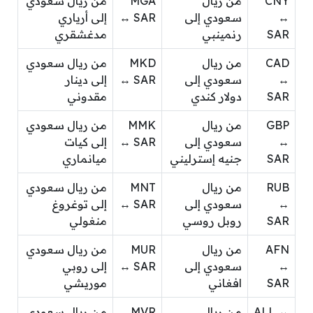
CNY
من ريال
MGA
من ريال سعودي
↔
سعودي إلى
↔ SAR
إلى أرياري
SAR
رنمينبي
مدغشقري
CAD
من ريال
MKD
من ريال سعودي
↔
سعودي إلى
↔ SAR
إلى دينار
SAR
دولار كندي
مقدوني
GBP
من ريال
MMK
من ريال سعودي
↔
سعودي إلى
↔ SAR
إلى كيات
SAR
جنيه إسترليني
ميانماري
RUB
من ريال
MNT
من ريال سعودي
↔
سعودي إلى
↔ SAR
إلى توغروغ
SAR
روبل روسي
منغولي
AFN
من ريال
MUR
من ريال سعودي
↔
سعودي إلى
↔ SAR
إلى روبي
SAR
افغاني
موريشي
ALL ↔
من ريال
MVR
من ريال سعودي