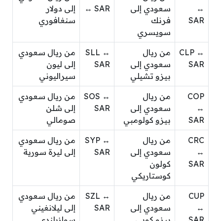
↔
سعودي إلى
↔ SAR
إلى دولار
SAR
فرنك
سنغافوري
سويسري
CLP ↔
من ريال
SLL ↔
من ريال سعودي
SAR
سعودي إلى
SAR
إلى ليون
بيزو تشيلي
سيراليوني
COP
من ريال
SOS ↔
من ريال سعودي
↔
سعودي إلى
SAR
إلى شلن
SAR
بيزو كولومبي
صومالي
CRC
من ريال
SYP ↔
من ريال سعودي
↔
سعودي إلى
SAR
إلى ليرة سورية
SAR
كولون
كوستاريكي
CUP
من ريال
SZL ↔
من ريال سعودي
↔
سعودي إلى
SAR
إلى ليلانغيني
SAR
بيزو كوبي
سوازيلندي