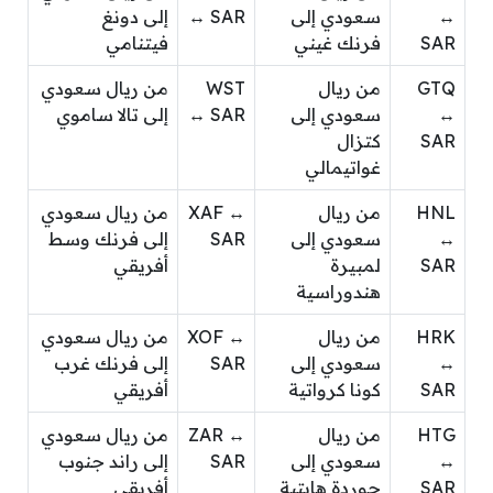
↔
سعودي إلى
↔ SAR
إلى دونغ
SAR
فرنك غيني
فيتنامي
GTQ
من ريال
WST
من ريال سعودي
↔
سعودي إلى
↔ SAR
إلى تالا ساموي
SAR
كتزال
غواتيمالي
HNL
من ريال
XAF ↔
من ريال سعودي
↔
سعودي إلى
SAR
إلى فرنك وسط
SAR
لمبيرة
أفريقي
هندوراسية
HRK
من ريال
XOF ↔
من ريال سعودي
↔
سعودي إلى
SAR
إلى فرنك غرب
SAR
كونا كرواتية
أفريقي
HTG
من ريال
ZAR ↔
من ريال سعودي
↔
سعودي إلى
SAR
إلى راند جنوب
SAR
جوردة هايتية
أفريقي