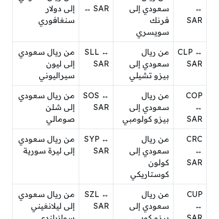
↔
سعودي إلى
↔ SAR
إلى دولار
SAR
فرنك
سنغافوري
سويسري
CLP ↔
من ريال
SLL ↔
من ريال سعودي
SAR
سعودي إلى
SAR
إلى ليون
بيزو تشيلي
سيراليوني
COP
من ريال
SOS ↔
من ريال سعودي
↔
سعودي إلى
SAR
إلى شلن
SAR
بيزو كولومبي
صومالي
CRC
من ريال
SYP ↔
من ريال سعودي
↔
سعودي إلى
SAR
إلى ليرة سورية
SAR
كولون
كوستاريكي
CUP
من ريال
SZL ↔
من ريال سعودي
↔
سعودي إلى
SAR
إلى ليلانغيني
SAR
بيزو كوبي
سوازيلندي