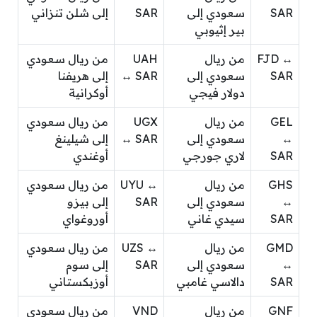
SAR
سعودي إلى
SAR
إلى شلن تنزاني
بير إثيوبي
FJD ↔
من ريال
UAH
من ريال سعودي
SAR
سعودي إلى
↔ SAR
إلى هريفنا
دولار فيجي
أوكرانية
GEL
من ريال
UGX
من ريال سعودي
↔
سعودي إلى
↔ SAR
إلى شيلينغ
SAR
لاري جورجي
أوغندي
GHS
من ريال
UYU ↔
من ريال سعودي
↔
سعودي إلى
SAR
إلى بيزو
SAR
سيدي غاني
أوروغواي
GMD
من ريال
UZS ↔
من ريال سعودي
↔
سعودي إلى
SAR
إلى سوم
SAR
دالاسي غامبي
أوزبكستاني
GNF
من ريال
VND
من ريال سعودي