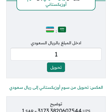
أوزبكستاني
:
ادخل المبلغ بالريال السعودي
العكس: تحويل من سوم أوزبكستاني إلى ريال سعودي
توضيح
1
3173.3820607544
SAR =
UZS