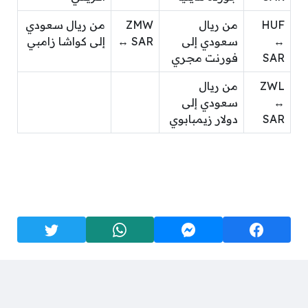
HUF
من ريال
ZMW
من ريال سعودي
↔
سعودي إلى
↔ SAR
إلى كواشا زامبي
SAR
فورنت مجري
ZWL
من ريال
↔
سعودي إلى
SAR
دولار زيمبابوي