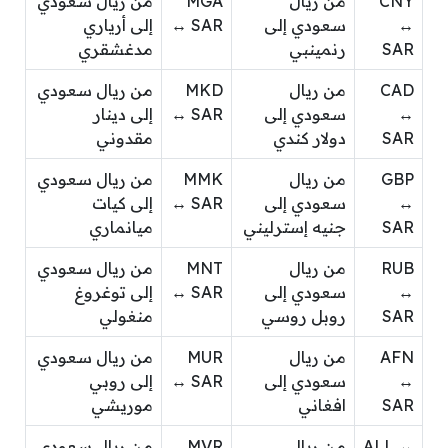
CNY
من ريال
MGA
من ريال سعودي
↔
سعودي إلى
↔ SAR
إلى أرياري
SAR
رنمينبي
مدغشقري
CAD
من ريال
MKD
من ريال سعودي
↔
سعودي إلى
↔ SAR
إلى دينار
SAR
دولار كندي
مقدوني
GBP
من ريال
MMK
من ريال سعودي
↔
سعودي إلى
↔ SAR
إلى كيات
SAR
جنيه إسترليني
ميانماري
RUB
من ريال
MNT
من ريال سعودي
↔
سعودي إلى
↔ SAR
إلى توغروغ
SAR
روبل روسي
منغولي
AFN
من ريال
MUR
من ريال سعودي
↔
سعودي إلى
↔ SAR
إلى روبي
SAR
افغاني
موريشي
ALL ↔
من ريال
MVR
من ريال سعودي