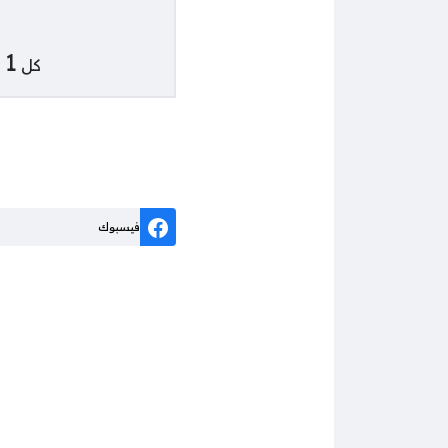
1
كل
ر
فيسبوك