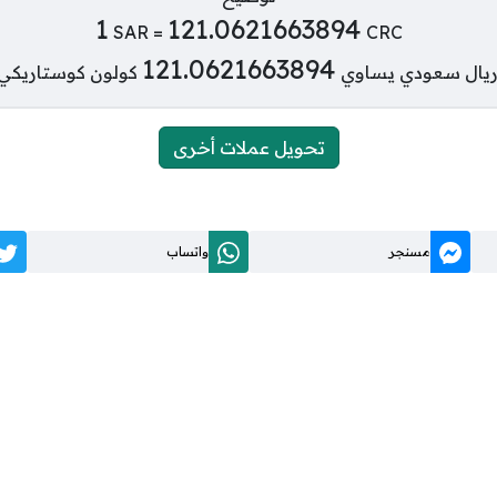
1
121.0621663894
SAR =
CRC
121.0621663894
يال سعودي يساوي
كولون كوستاريكي 
تحويل عملات أخرى
مسنجر
واتساب