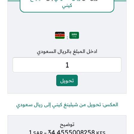
كيني
:
ادخل المبلغ بالريال السعودي
العكس: تحويل من شيلينغ كيني إلى ريال سعودي
توضيح
1
34.4555008258
SAR =
KES