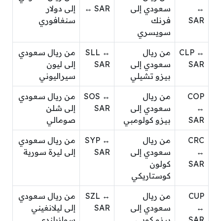
↔
سعودي إلى
↔ SAR
إلى دولار
SAR
فرنك
سنغافوري
سويسري
CLP ↔
من ريال
SLL ↔
من ريال سعودي
SAR
سعودي إلى
SAR
إلى ليون
بيزو تشيلي
سيراليوني
COP
من ريال
SOS ↔
من ريال سعودي
↔
سعودي إلى
SAR
إلى شلن
SAR
بيزو كولومبي
صومالي
CRC
من ريال
SYP ↔
من ريال سعودي
↔
سعودي إلى
SAR
إلى ليرة سورية
SAR
كولون
كوستاريكي
CUP
من ريال
SZL ↔
من ريال سعودي
↔
سعودي إلى
SAR
إلى ليلانغيني
SAR
بيزو كوبي
سوازيلندي