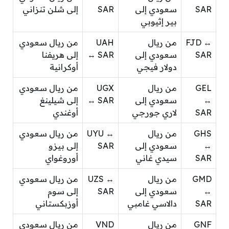
SAR
سعودي إلى
SAR
إلى شلن تنزاني
بير إثيوبي
FJD ↔
من ريال
UAH
من ريال سعودي
SAR
سعودي إلى
↔ SAR
إلى هريفنا
دولار فيجي
أوكرانية
GEL
من ريال
UGX
من ريال سعودي
↔
سعودي إلى
↔ SAR
إلى شيلينغ
SAR
لاري جورجي
أوغندي
GHS
من ريال
UYU ↔
من ريال سعودي
↔
سعودي إلى
SAR
إلى بيزو
SAR
سيدي غاني
أوروغواي
GMD
من ريال
UZS ↔
من ريال سعودي
↔
سعودي إلى
SAR
إلى سوم
SAR
دالاسي غامبي
أوزبكستاني
GNF
من ريال
VND
من ريال سعودي