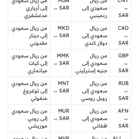
CNY
من ريال
MGA
من ريال سعودي
↔
سعودي إلى
↔ SAR
إلى أرياري
SAR
رنمينبي
مدغشقري
CAD
من ريال
MKD
من ريال سعودي
↔
سعودي إلى
↔ SAR
إلى دينار
SAR
دولار كندي
مقدوني
GBP
من ريال
MMK
من ريال سعودي
↔
سعودي إلى
↔ SAR
إلى كيات
SAR
جنيه إسترليني
ميانماري
RUB
من ريال
MNT
من ريال سعودي
↔
سعودي إلى
↔ SAR
إلى توغروغ
SAR
روبل روسي
منغولي
AFN
من ريال
MUR
من ريال سعودي
↔
سعودي إلى
↔ SAR
إلى روبي
SAR
افغاني
موريشي
ALL ↔
من ريال
MVR
من ريال سعودي