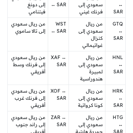
↔
سعودي إلى
↔ SAR
إلى دونغ
SAR
فرنك غيني
فيتنامي
GTQ
من ريال
WST
من ريال سعودي
↔
سعودي إلى
↔ SAR
إلى تالا ساموي
SAR
كتزال
غواتيمالي
HNL
من ريال
XAF ↔
من ريال سعودي
↔
سعودي إلى
SAR
إلى فرنك وسط
SAR
لمبيرة
أفريقي
هندوراسية
HRK
من ريال
XOF ↔
من ريال سعودي
↔
سعودي إلى
SAR
إلى فرنك غرب
SAR
كونا كرواتية
أفريقي
HTG
من ريال
ZAR ↔
من ريال سعودي
↔
سعودي إلى
SAR
إلى راند جنوب
SAR
جوردة هايتية
أفريقي