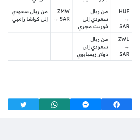
HUF
من ريال
ZMW
من ريال سعودي
↔
سعودي إلى
↔ SAR
إلى كواشا زامبي
SAR
فورنت مجري
ZWL
من ريال
↔
سعودي إلى
SAR
دولار زيمبابوي