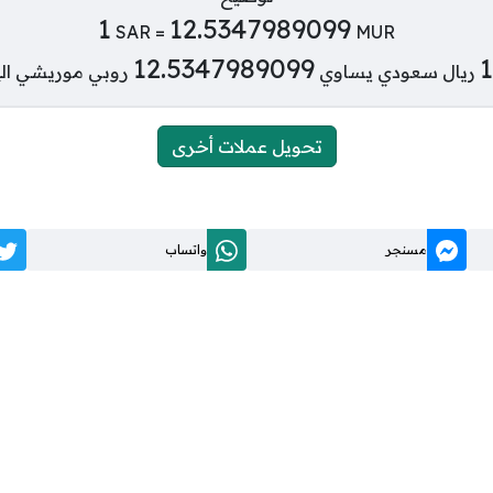
1
12.5347989099
SAR =
MUR
12.5347989099
1
ريال سعودي يساوي
روبي موريشي الي
تحويل عملات أخرى
مسنجر
واتساب