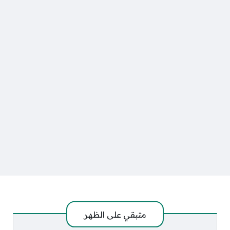
متبقي على
الظهر