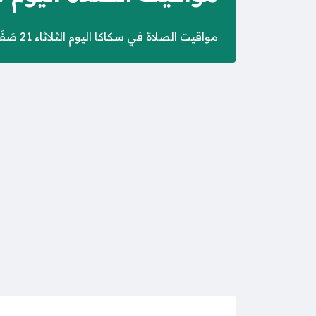
مواقيت الصلاة في سكاكا اليوم الثلاثاء 21 صَفَر 1448 الموافق 4 أغسطس 2026 – جدول يبين المواعيد المقررة للأذان والإقامة للصلوات الخمس في سكاكا.