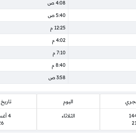
4:08 ص
5:40 ص
12:25 م
4:02 م
7:10 م
8:40 م
3:58 ص
هجري
اليوم
تاريخ 
الثلاثاء
4 أغسطس 2026
26
2